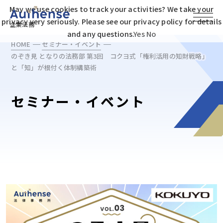
May we use cookies to track your activities? We take your
privacy very seriously. Please see our privacy policy for details
企業法務
and any questions.
Yes
No
HOME
セミナー・イベント
のぞき見 となりの法務部
第3回 コクヨ式「権利活用の知財戦略」
と「知」が根付く体制構築術
セミナー・イベント