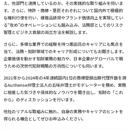
え、他部門と連携しているのか、その実践的な取り組みを伺いま
す。さらに、特許・商標・意匠それぞれについて国内外で積極的
な権利行使を行い、模倣品排除やブランド価値向上を実現してい
る“攻め”のオペレーションにも踏み込み、法務部としてのリスク
管理とビジネス貢献の両立方法を解説します。
さらに、多様な業界での経験を持つ黒田氏のキャリアにも焦点を
当て、法務・知財領域でのキャリア形成についてもお聞きします。
企業価値を動かす知財業務の魅力や、日本企業がグローバルで戦
うための次世代知財戦略の方向性についても伺います。
2021年から2024年の4年連続国内1位の商標登録出願代理件数を誇
るAuthense弁理士法人の五味弁理士がモデレーターを務め、実務
に根差した気づきや具体的なノウハウを聞き出し、知財の「これ
から」のディスカッションを行います。
他社のリアルな取組みに触れ、自身の実務やキャリアのヒントを
得られる機会としてぜひお申込みください。