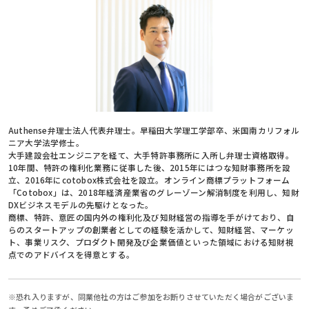
Authense弁理士法人代表弁理士。早稲田大学理工学部卒、米国南カリフォル
ニア大学法学修士。
大手建設会社エンジニアを経て、大手特許事務所に入所し弁理士資格取得。
10年間、特許の権利化業務に従事した後、2015年にはつな知財事務所を設
立、2016年にcotobox株式会社を設立。オンライン商標プラットフォーム
「Cotobox」は、2018年経済産業省のグレーゾーン解消制度を利用し、知財
DXビジネスモデルの先駆けとなった。
商標、特許、意匠の国内外の権利化及び知財経営の指導を手がけており、自
らのスタートアップの創業者としての経験を活かして、知財経営、マーケッ
ト、事業リスク、プロダクト開発及び企業価値といった領域における知財視
点でのアドバイスを得意とする。
※恐れ入りますが、同業他社の方はご参加をお断りさせていただく場合がございま