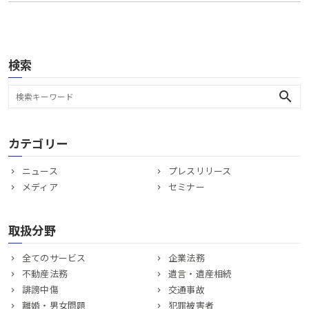
検索
search
カテゴリー
ニュース
プレスリリース
メディア
セミナー
取扱分野
全てのサービス
企業法務
不動産法務
遺言・遺産相続
誹謗中傷
交通事故
離婚・男女問題
犯罪被害者