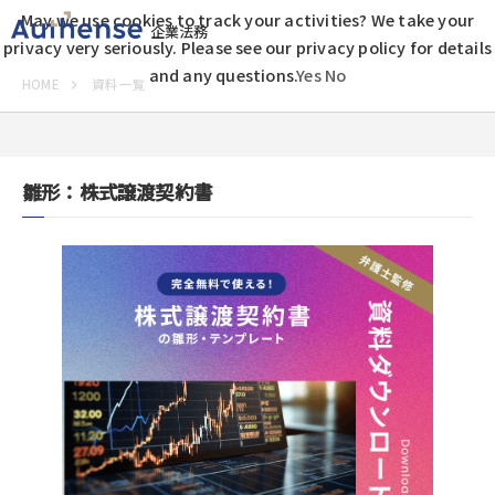
May we use cookies to track your activities? We take your
企業法務
privacy very seriously. Please see our privacy policy for details
and any questions.
Yes
No
HOME
資料一覧
雛形：株式譲渡契約書