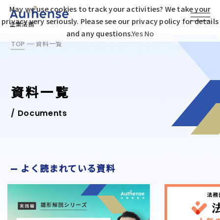
May we use cookies to track your activities? We take your
privacy very seriously. Please see our privacy policy for details
企業法務
and any questions.
Yes
No
TOP
資料一覧
資料一覧
/ Documents
よく読まれている資料