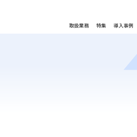
We take your privacy very seriously. Please see our privac
取扱業務
特集
導入事例