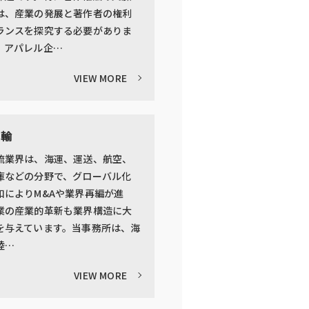
は、産業の発展と著作者の権利
ランスを探究する必要がありま
、アパレル企…
VIEW MORE
運輸
流業界は、海運、運送、航空、
庫などの分野で、グローバル化
和によりM&Aや業界再編が進
業の産業的革新も業界構造に大
を与えています。当事務所は、海
陸…
VIEW MORE