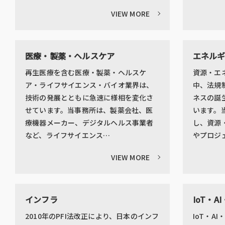
VIEW MORE
医療・製薬・ヘルスケア
エネル
再生医療を含む医療・製薬・ヘルスケ
資源・エ
ア・ライフサイエンス・バイオ業界は、
中、法規
技術の発展とともに急速に様相を変化さ
ネスの誕
せています。当事務所は、製薬会社、医
います。
療機器メーカー、デジタルヘルス事業者
し、資源
など、ライフサイエンス…
やプロジ
VIEW MORE
インフラ
IoT・
2010年のPFI法改正により、日本のインフ
IoT・A