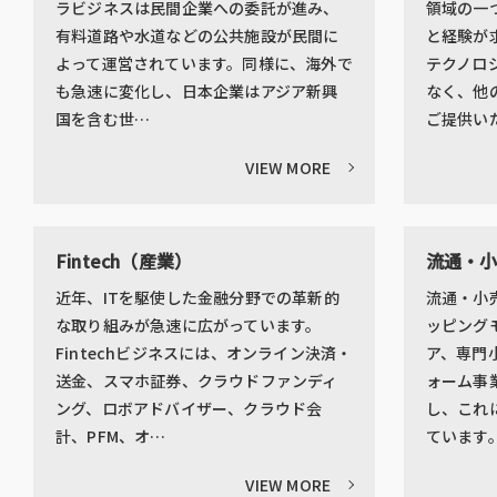
ラビジネスは民間企業への委託が進み、
領域の一
有料道路や水道などの公共施設が民間に
と経験が
よって運営されています。同様に、海外で
テクノロ
も急速に変化し、日本企業はアジア新興
なく、他
国を含む世…
ご提供い
VIEW MORE
Fintech（産業）
流通・
近年、ITを駆使した金融分野での革新的
流通・小
な取り組みが急速に広がっています。
ッピング
Fintechビジネスには、オンライン決済・
ア、専門
送金、スマホ証券、クラウドファンディ
ォーム事
ング、ロボアドバイザー、クラウド会
し、これ
計、PFM、オ…
ています
VIEW MORE