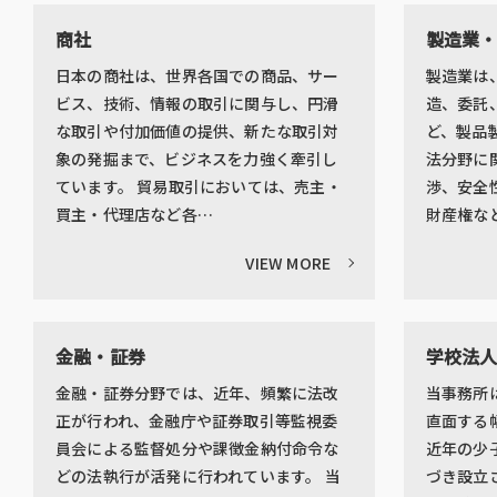
商社
製造業
日本の商社は、世界各国での商品、サー
製造業は
ビス、技術、情報の取引に関与し、円滑
造、委託
な取引や付加価値の提供、新たな取引対
ど、製品
象の発掘まで、ビジネスを力強く牽引し
法分野に
ています。 貿易取引においては、売主・
渉、安全
買主・代理店など各…
財産権な
VIEW MORE
金融・証券
学校法
金融・証券分野では、近年、頻繁に法改
当事務所
正が行われ、金融庁や証券取引等監視委
直面する
員会による監督処分や課徴金納付命令な
近年の少
どの法執行が活発に行われています。 当
づき設立