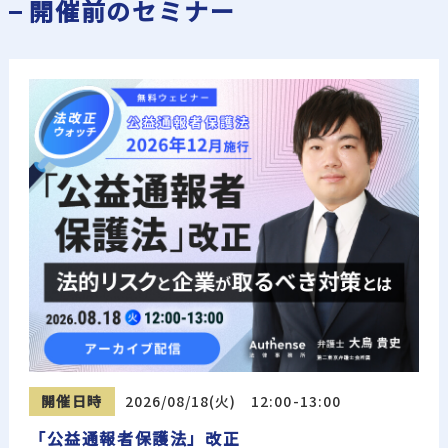
開催前のセミナー
開催日時
2026/08/18(火) 12:00-13:00
「公益通報者保護法」改正