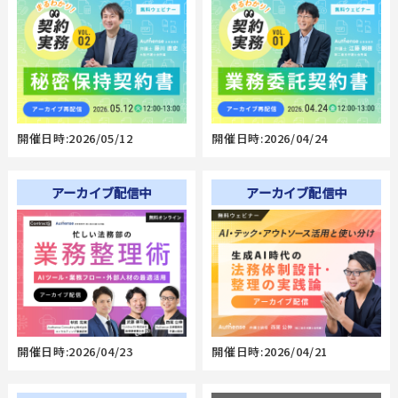
開催日時:2026/05/12
開催日時:2026/04/24
アーカイブ配信中
アーカイブ配信中
開催日時:2026/04/23
開催日時:2026/04/21