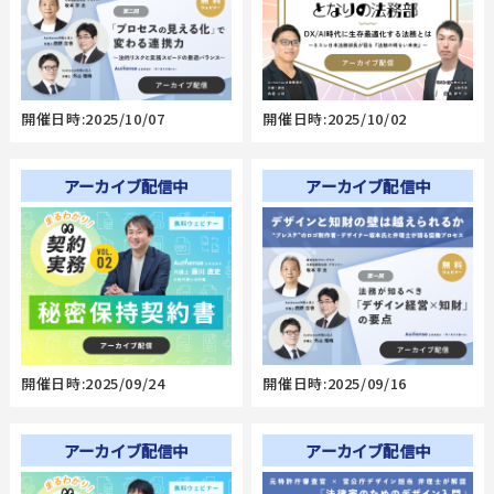
開催日時:2025/10/07
開催日時:2025/10/02
アーカイブ配信中
アーカイブ配信中
開催日時:2025/09/24
開催日時:2025/09/16
アーカイブ配信中
アーカイブ配信中