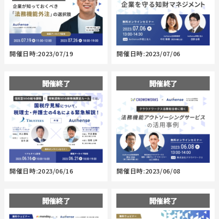
開催日時:2023/07/19
開催日時:2023/07/06
開催終了
開催終了
開催日時:2023/06/16
開催日時:2023/06/08
開催終了
開催終了