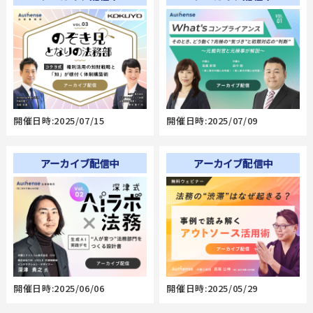
開催日時:2025/07/15
開催日時:2025/07/09
アーカイブ配信中
アーカイブ配信中
開催日時:2025/06/06
開催日時:2025/05/29