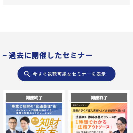
過去に開催したセミナー
今すぐ視聴可能なセミナーを表示
開催終了
開催終了