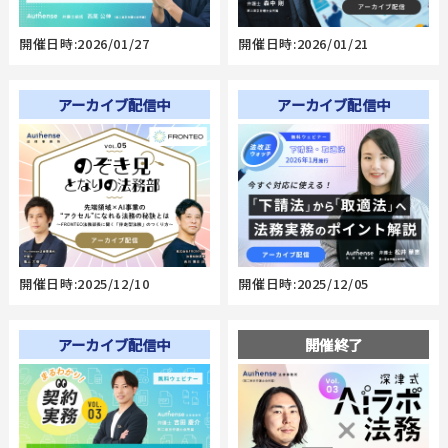
開催日時:2026/01/27
開催日時:2026/01/21
アーカイブ配信中
アーカイブ配信中
開催日時:2025/12/10
開催日時:2025/12/05
アーカイブ配信中
開催終了