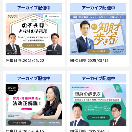
アーカイブ配信中
アーカイブ配信中
開催日時:2025/05/22
開催日時:2025/05/13
アーカイブ配信中
アーカイブ配信中
開催日時:2025/04/15
開催日時:2025/04/03