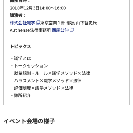
開催日時：
2018年12月3日14:00～16:00
講演者：
株式会社識学
東京営業１部 部長 山下智史氏
Authense法律事務所
西尾公伸
トピックス
・識学とは
・トークセッション
就業規則・ルール×識学メソッド×法律
ハラスメント×識学メソッド×法律
評価制度×識学メソッド×法律
・弊所紹介
イベント会場の様子