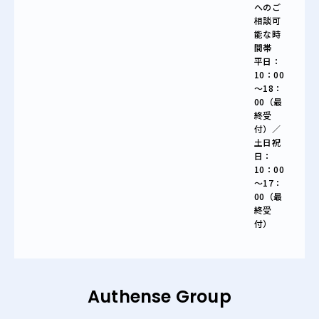
へのご
相談可
能な時
間帯
平日：
10：00
～18：
00（最
終受
付）／
土日祝
日：
10：00
～17：
00（最
終受
付）
Authense Group