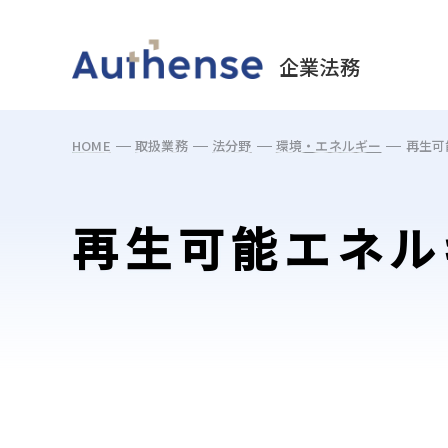
May we use cookies to track your activities? 
企業法務
HOME
取扱業務
法分野
環境・エネルギー
再生可
再生可能エネル