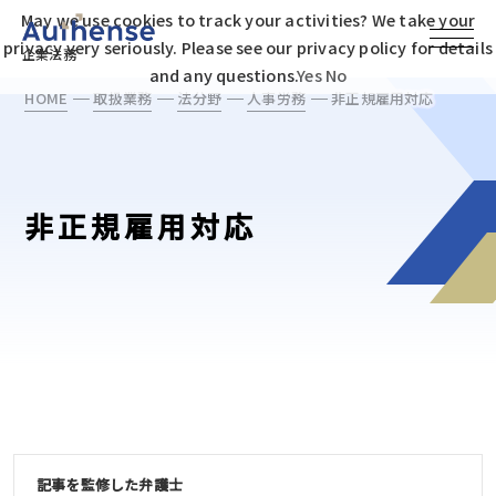
May we use cookies to track your activities? We take your
privacy very seriously. Please see our privacy policy for details
企業法務
and any questions.
Yes
No
HOME
取扱業務
法分野
人事労務
非正規雇用対応
非正規雇用対応
記事を監修した弁護士