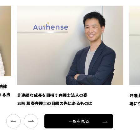
法律
える法
非連続な成長を目指す弁理士法人の姿
弁護
五味 和泰弁理士の目線の先にあるものは
場に
一覧を見る