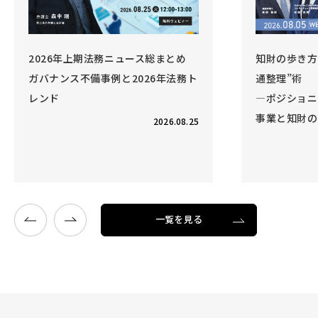
2026年上期法務ニュース総まとめ
知財の歩き方 
ガバナンス不備事例と2026年法務ト
通整理”術
レンド
―ポジショニ
事業と知財の
2026.08.25
一覧を見る