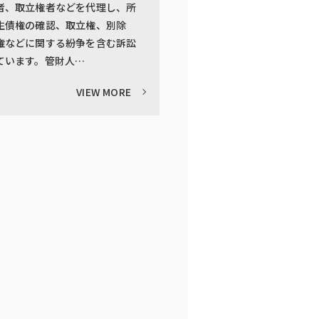
者、取立権者などを代理し、所
生債権の確認、取立権、別除
権などに関する紛争を含む訴訟
ています。管財人…
VIEW MORE