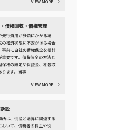
VIEW MORE
全・債権回収・債権管理
や先行費用が多額にかかる場
先の経済状態に不安がある場合
、事前に自社の債権保全を検討
が重要です。債権保全の方法と
担保権の設定や保証金、相殺取
あります。当事…
VIEW MORE
連訴訟
務所は、倒産と清算に関連する
において、債務者の株主や役