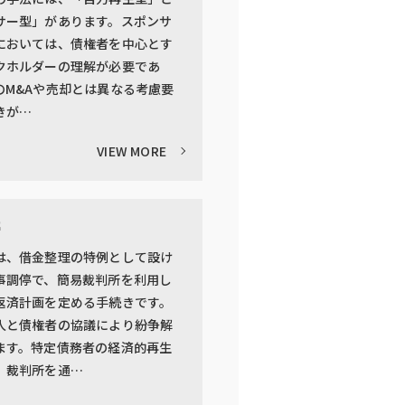
サー型」があります。スポンサ
においては、債権者を中心とす
クホルダーの理解が必要であ
のM&Aや売却とは異なる考慮要
きが…
VIEW MORE
停
は、借金整理の特例として設け
事調停で、簡易裁判所を利用し
返済計画を定める手続きです。
人と債権者の協議により紛争解
ます。特定債務者の経済的再生
、裁判所を通…