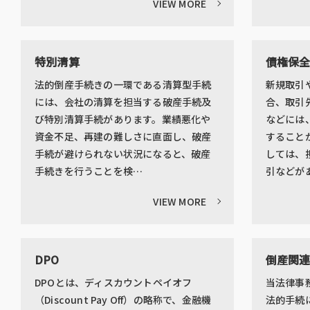
VIEW MORE
特別清算
債権保
法的倒産手続きの一環である清算型手続
新規取引
には、会社の清算を担当する破産手続及
合、取引
び特別清算手続があります。業績悪化や
などには
資金不足、再建の難しさに直面し、破産
すること
手続が避けられない状況になると、破産
しては、
手続きを行うことを検…
引などが
VIEW MORE
DPO
倒産関
DPOとは、ディスカウントペイオフ
当法律事
（Discount Pay Off）の略称で、金融機
法的手続