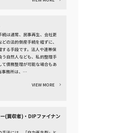
理
手続は通常、民事再生、会社更
などの法的倒産手続を経ずに、
理する手段です。法人や連帯保
負う自然人なども、私的整理手
して債務整理が可能な場合もあ
当事務所は、…
VIEW MORE
ー(買収者)・DIPファイナン
の手法には、「自力再生型」と