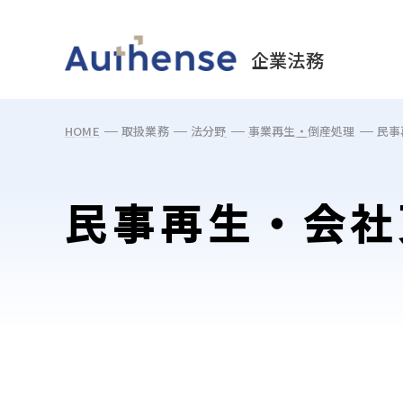
May we use cookies to track your activities? 
企業法務
HOME
取扱業務
法分野
事業再生・倒産処理
民事
民事再生・会社