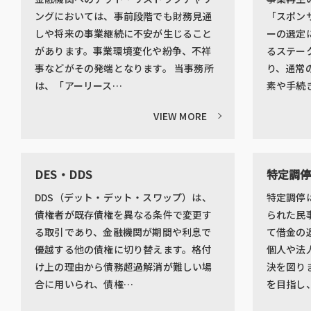
ングにおいては、事前段階でも財務見通
「スポン
しや将来の事業継続に不安が生じること
ーの選定
があります。事業環境変化や紛争、不祥
るステー
事などがその発端となります。 当事務所
り、通常
は、「アーリース…
素や手続
VIEW MORE
DES・DDS
特定調
DDS（デット・デット・スワップ）は、
特定調停
債権者が既存債権を異なる条件で変更す
られた民
る取引であり、金融機関が期間や利息で
て借金の
優越する他の債権に切り替えます。格付
個人や法
け上の理由から債務超過解消が難しい場
決を図り
合に用いられ、債権…
を目指し