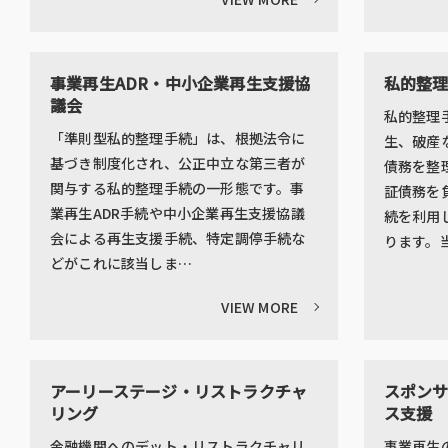
事業再生ADR・中小企業再生支援協
私的整
議会
私的整理
「準則型私的整理手続」は、根拠法令に
生、破産
基づき制度化され、公正中立な第三者が
債務を整
関与する私的整理手続の一形態です。事
証債務を
業再生ADR手続や中小企業再生支援協議
続を利用
会による再生支援手続、特定調停手続な
ります。
どがこれに該当しま…
VIEW MORE
アーリーステージ・リストラクチャ
スポンサ
リング
ス支援
金融機関へのデット・リストラクチャリ
事業再生