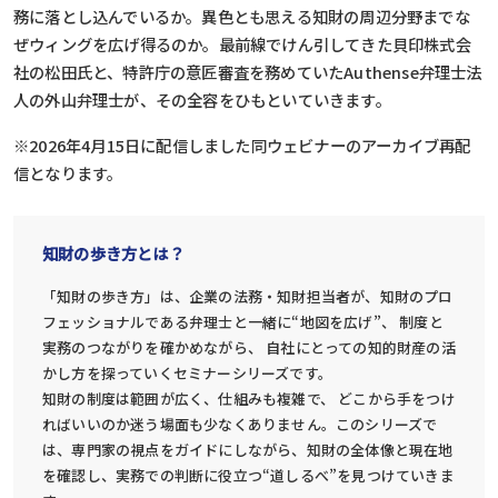
務に落とし込んでいるか。異色とも思える知財の周辺分野までな
ぜウィングを広げ得るのか。最前線でけん引してきた貝印株式会
社の松田氏と、特許庁の意匠審査を務めていたAuthense弁理士法
人の外山弁理士が、その全容をひもといていきます。
※2026年4月15日に配信しました同ウェビナーのアーカイブ再配
信となります。
知財の歩き方とは？
「知財の歩き方」は、企業の法務・知財担当者が、知財のプロ
フェッショナルである弁理士と一緒に“地図を広げ”、 制度と
実務のつながりを確かめながら、 自社にとっての知的財産の活
かし方を探っていくセミナーシリーズです。
知財の制度は範囲が広く、仕組みも複雑で、 どこから手をつけ
ればいいのか迷う場面も少なくありません。このシリーズで
は、専門家の視点をガイドにしながら、知財の全体像と現在地
を確認し、実務での判断に役立つ“道しるべ”を見つけていきま