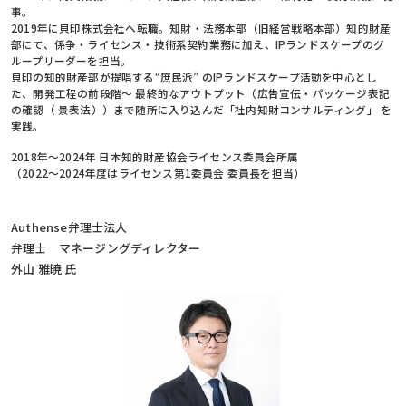
事。
2019年に貝印株式会社へ転職。知財・法務本部（旧経営戦略本部）知的財産
部にて、係争・ライセンス・技術系契約業務に加え、IPランドスケープのグ
ループリーダーを担当。
貝印の知的財産部が提唱する“庶民派” のIPランドスケープ活動を中心とし
た、開発工程の前段階～ 最終的なアウトプット（広告宣伝・パッケージ表記
の確認（ 景表法））まで随所に入り込んだ「社内知財コンサルティング」 を
実践。
2018年～2024年 日本知的財産協会ライセンス委員会所属
（2022～2024年度はライセンス第1委員会 委員長を担当）
Authense弁理士法人
弁理士 マネージングディレクター
外山 雅暁 氏