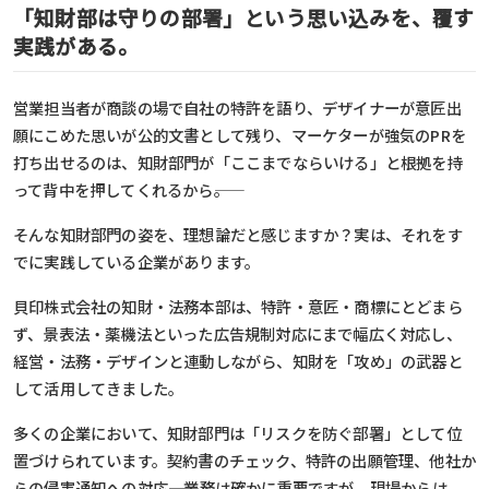
「知財部は守りの部署」という思い込みを、覆す
実践がある。
営業担当者が商談の場で自社の特許を語り、デザイナーが意匠出
願にこめた思いが公的文書として残り、マーケターが強気のPRを
打ち出せるのは、知財部門が「ここまでならいける」と根拠を持
って背中を押してくれるから――。
そんな知財部門の姿を、理想論だと感じますか？実は、それをす
でに実践している企業があります。
貝印株式会社の知財・法務本部は、特許・意匠・商標にとどまら
ず、景表法・薬機法といった広告規制対応にまで幅広く対応し、
経営・法務・デザインと連動しながら、知財を「攻め」の武器と
して活用してきました。
多くの企業において、知財部門は「リスクを防ぐ部署」として位
置づけられています。契約書のチェック、特許の出願管理、他社か
らの侵害通知への対応――。業務は確かに重要ですが、現場からは