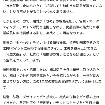
「また知財に止められた」「相談しても前向きな答えが返ってこな
い」という声が上がることも少なくありません。
しかしその一方で、知財が「攻め」の機能を担い、営業・マーケ
ティング・デザイン部門と連携しながら、商品価値の最大化や事
業成長に直接貢献する形も、実践として可能なのです。
現場の「もやもや」を拾い上げる情報提供、特許明細書をそのま
まPRポイントに転換する提案スタイル。工夫を積み上げてきた
「利益実感」が、社内に「知財部の言うことならば聞こう」とい
う空気をつくっています。
意匠制度をもっと活用したい、知財活用を日常業務に取り込みた
い、知財への社内信頼を高めたい――そう感じながらも、一歩が踏み
出せていない方に、この7年間の変革の実践をリアルにお届けしま
す。
経営・法務・デザインとどう接続し、社内の信頼をどう積み上げ
てきたか。意匠制度や「庶民派」IPランドスケープをどう日常業