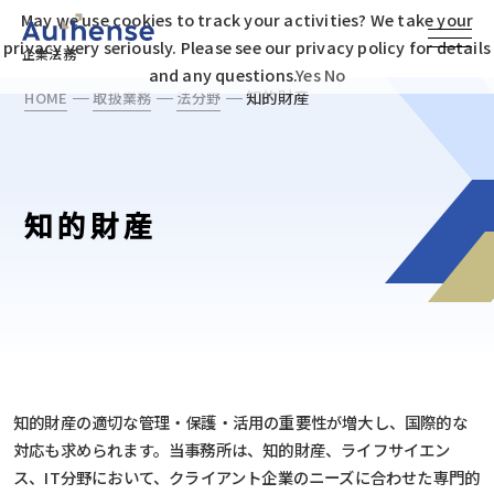
May we use cookies to track your activities? We take your
privacy very seriously. Please see our privacy policy for details
企業法務
and any questions.
Yes
No
知的財産
HOME
取扱業務
法分野
知的財産
知的財産の適切な管理・保護・活用の重要性が増大し、国際的な
対応も求められます。当事務所は、知的財産、ライフサイエン
ス、IT分野において、クライアント企業のニーズに合わせた専門的