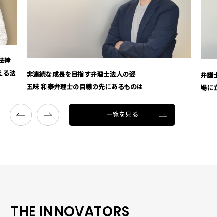
法律
える法
非連続な成長を目指す弁理士法人の姿
弁護
五味 和泰弁理士の目線の先にあるものは
場に
一覧を見る
THE INNOVATORS