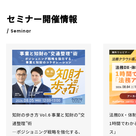
セミナー開催情報
/ Seminar
知財の歩き方 Vol.6 事業と知財の“交
法務DX・体
通整理”術
1時間でわか
―ポジショニング戦略を強化する、
ス」