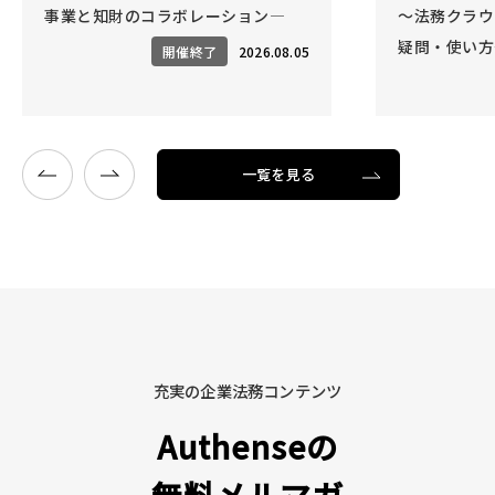
事業と知財のコラボレーション―
～法務クラウ
疑問・使い方
開催終了
2026.08.05
一覧を見る
充実の企業法務コンテンツ
Authenseの