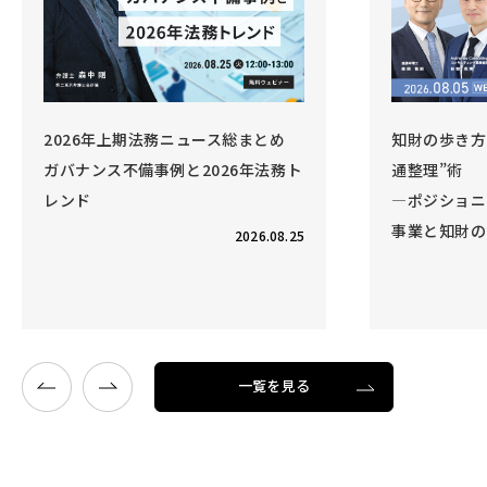
総まとめ
知財の歩き方 Vol.6 事業と知財の“交
6年法務ト
通整理”術
―ポジショニング戦略を強化する、
事業と知財のコラボレーション―
2026.08.25
開催終了
2026.08.05
一覧を見る