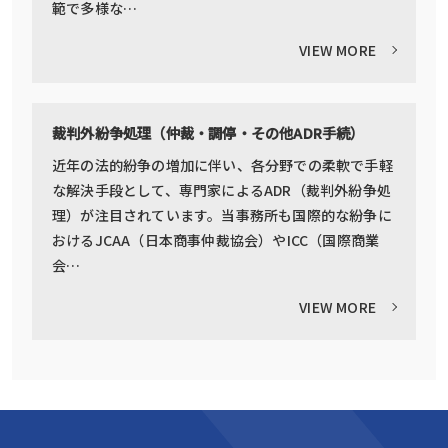
範で多様な…
VIEW MORE
裁判外紛争処理（仲裁・調停・その他ADR手続）
近年の法的紛争の増加に伴い、各分野での柔軟で手軽
な解決手段として、専門家によるADR（裁判外紛争処
理）が注目されています。当事務所も国際的な紛争に
おけるJCAA（日本商事仲裁協会）やICC（国際商業
会…
VIEW MORE