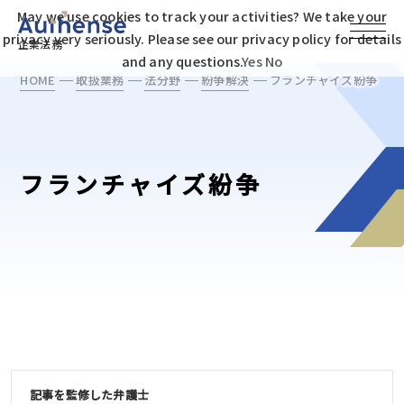
May we use cookies to track your activities? We take your
privacy very seriously. Please see our privacy policy for details
企業法務
and any questions.
Yes
No
HOME
取扱業務
法分野
紛争解決
フランチャイズ紛争
フランチャイズ紛争
記事を監修した弁護士