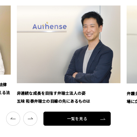
法律
える法
非連続な成長を目指す弁理士法人の姿
弁護
五味 和泰弁理士の目線の先にあるものは
場に
一覧を見る