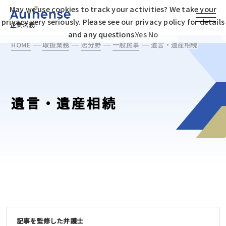
May we use cookies to track your activities? We take your
privacy very seriously. Please see our privacy policy for details
企業法務
and any questions.
Yes
No
HOME
取扱業務
法分野
一般民事
遺言・遺産相続
遺言・遺産相続
記事を監修した弁護士