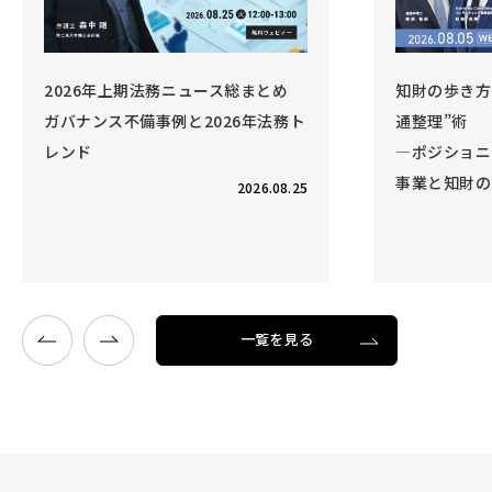
2026年上期法務ニュース総まとめ
知財の歩き方 
ガバナンス不備事例と2026年法務ト
通整理”術
レンド
―ポジショニ
事業と知財の
2026.08.25
一覧を見る