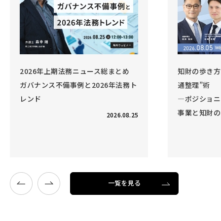
知財の歩き方 Vol.6 事業と知財の“交
法務D
通整理”術
1時間
―ポジショニング戦略を強化する、
ス」
事業と知財のコラボレーション―
～法務
5
疑問・
開催終了
2026.08.05
一覧を見る