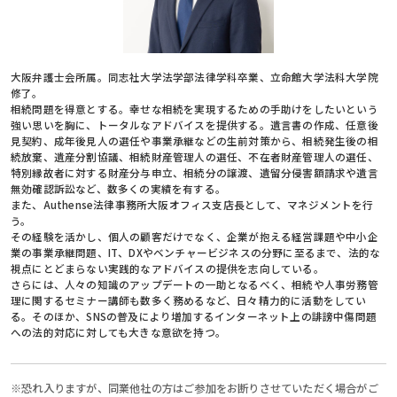
大阪弁護士会所属。同志社大学法学部法律学科卒業、立命館大学法科大学院
修了。
相続問題を得意とする。幸せな相続を実現するための手助けをしたいという
強い思いを胸に、トータルなアドバイスを提供する。遺言書の作成、任意後
見契約、成年後見人の選任や事業承継などの生前対策から、相続発生後の相
続放棄、遺産分割協議、相続財産管理人の選任、不在者財産管理人の選任、
特別縁故者に対する財産分与申立、相続分の譲渡、遺留分侵害額請求や遺言
無効確認訴訟など、数多くの実績を有する。
また、Authense法律事務所大阪オフィス支店長として、マネジメントを行
う。
その経験を活かし、個人の顧客だけでなく、企業が抱える経営課題や中小企
業の事業承継問題、IT、DXやベンチャービジネスの分野に至るまで、法的な
視点にとどまらない実践的なアドバイスの提供を志向している。
さらには、人々の知識のアップデートの一助となるべく、相続や人事労務管
理に関するセミナー講師も数多く務めるなど、日々精力的に活動をしてい
る。そのほか、SNSの普及により増加するインターネット上の誹謗中傷問題
への法的対応に対しても大きな意欲を持つ。
※恐れ入りますが、同業他社の方はご参加をお断りさせていただく場合がご