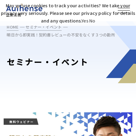
May we use cookies to track your activities? We take your
privacy very seriously. Please see our privacy policy for details
企業法務
and any questions.
Yes
No
HOME
セミナー・イベント
明日から即実践！
契約書レビューの不安をなくす３つの勘所
セミナー・イベント