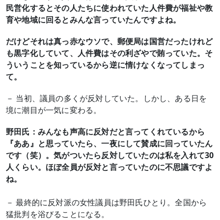
民営化するとその人たちに使われていた人件費が福祉や教
育や地域に回るとみんな言っていたんですよね。
だけどそれは真っ赤なウソで、郵便局は国営だったけれど
も黒字化していて、人件費はその利ざやで賄っていた。そ
ういうことを知っているから逆に情けなくなってしまっ
て。
－ 当初、議員の多くが反対していた。しかし、ある日を
境に潮目が一気に変わる。
野田氏：みんなも声高に反対だと言ってくれているから
『ああ』と思っていたら、一夜にして賛成に回っていたん
です（笑）。気がついたら反対していたのは私を入れて30
人くらい。ほぼ全員が反対と言っていたのに不思議ですよ
ね。
－ 最終的に反対派の女性議員は野田氏ひとり。全国から
猛批判を浴びることになる。