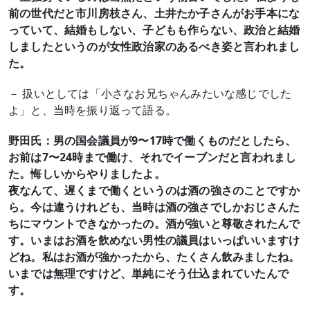
前の世代だと市川房枝さん、土井たか子さんがお手本にな
っていて、結婚もしない、子どもも作らない、政治と結婚
しましたというのが女性政治家のあるべき姿と言われまし
た。
－ 扱いとしては「小さなお兄ちゃんみたいな感じでした
よ」と、当時を振り返って語る。
野田氏：男の国会議員が9〜17時で働くものだとしたら、
お前は7〜24時まで働け、それでイーブンだと言われまし
た。悔しいからやりましたよ。
夜なんて、遅くまで働くというのは酒の強さのことですか
ら。今は違うけれども、当時は酒の強さでしかおじさんた
ちにマウントできなかったの。酒が強いと尊敬されたんで
す。いまはお酒を飲めない男性の議員はいっぱいいますけ
どね。私はお酒が強かったから、たくさん飲みましたね。
いまでは無理ですけど、単純にそう仕込まれていたんで
す。