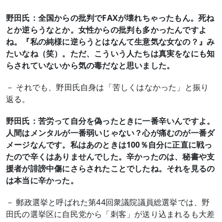
野田氏：全国からの批判でFAXが壊れちゃったもん。死ね
とか逆らうなとか。女性からの批判も多かったんですよ
ね。『私の純様に逆らうとはなんて生意気な女なの？』み
たいなね（笑）。ただ、こういう人たちは真実をなにも知
らされていないから気の毒だなと思いました。
－ それでも、野田氏自身は「苦しくはなかった」と振り
返る。
野田氏：苦労って自分を偽ったときに一番辛いんですよ。
人間はメンタルが一番弱いじゃない？心が痛むのが一番ダ
メージなんです。私はあのときは100％自分に正直に戦っ
たので辛くはありませんでした。辛かったのは、秘書や支
援者が誹謗中傷にさらされたことでしたね。それを見るの
は本当に辛かった。
－ 郵政選挙と呼ばれた第44回衆議院議員総選挙では、野
田氏の選挙区に自民党から「刺客」が送り込まれるも大差