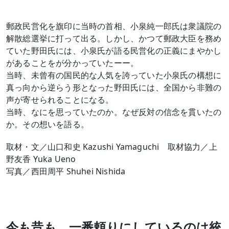
郵政民営化を旗印に当時の首相、小泉純一郎氏は衆議院の
解散総選挙に打って出る。しかし、かつて郵政大臣を務め
ていた野田氏には、小泉氏が語る民営化の正義にまやかし
があることをが分かっていたーー。
当時、未曾有の国民的な人気を誇っていた小泉氏の構想に
真っ向から逆らう形となった野田氏には、全国から非難の
声が寄せられることになる。
当時、なにを思っていたのか。なぜ反対の信念を貫いたの
か。その想いを語る。
取材・文／山口和史 Kazushi Yamaguchi 取材協力／上
野友香 Yuka Ueno
写真／西田周平 Shuhei Nishida
今も昔も、一番頼りにしているのは統