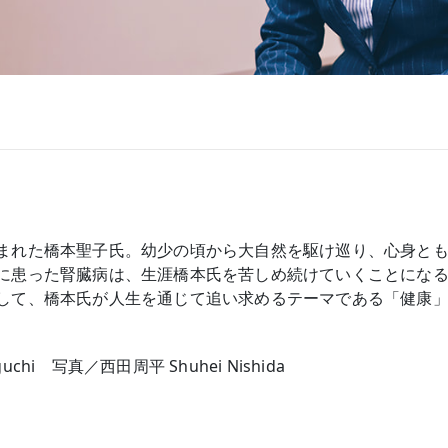
まれた橋本聖子氏。幼少の頃から大自然を駆け巡り、心身と
に患った腎臓病は、生涯橋本氏を苦しめ続けていくことにな
して、橋本氏が人生を通じて追い求めるテーマである「健康
chi 写真／西田周平 Shuhei Nishida