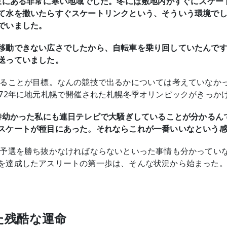
の東にある非常に寒い地域でした。冬には敷地内がすぐにスケー
て水を撒いたらすぐスケートリンクという、そういう環境で
でいました。
移動できない広さでしたから、自転車を乗り回していたんで
送っていました。
なることが目標。なんの競技で出るかについては考えていなか
972年に地元札幌で開催された札幌冬季オリンピックがきっか
当時幼かった私にも連日テレビで大騒ぎしていることが分かるん
スケートが種目にあった。それならこれが一番いいなという
は予選を勝ち抜かなければならないといった事情も分かってい
を達成したアスリートの第一歩は、そんな状況から始まった
た残酷な運命