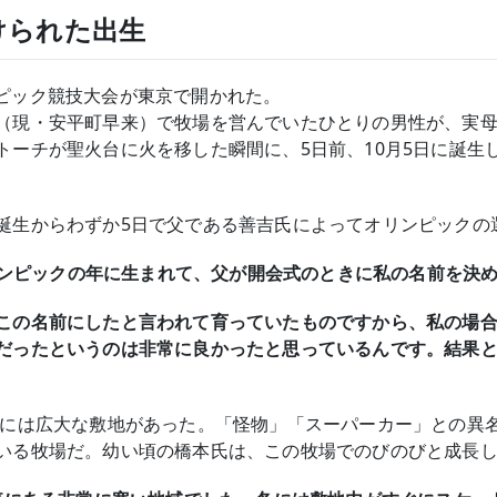
けられた出生
オリンピック競技大会が東京で開かれた。
（現・安平町早来）で牧場を営んでいたひとりの男性が、実
トーチが聖火台に火を移した瞬間に、5日前、10月5日に誕生
誕生からわずか5日で父である善吉氏によってオリンピックの
オリンピックの年に生まれて、父が開会式のときに私の名前を決
この名前にしたと言われて育っていたものですから、私の場
だったというのは非常に良かったと思っているんです。結果
場には広大な敷地があった。「怪物」「スーパーカー」との異
いる牧場だ。幼い頃の橋本氏は、この牧場でのびのびと成長