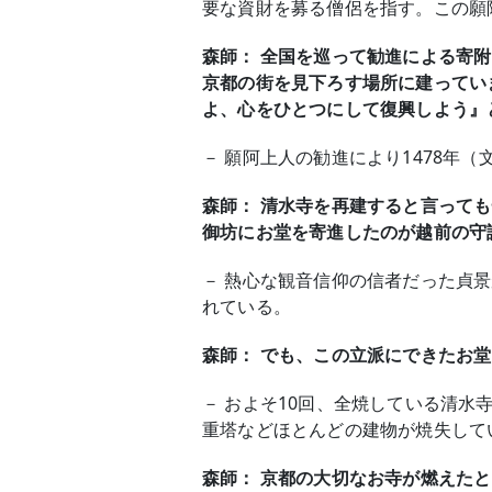
要な資財を募る僧侶を指す。この願
森師： 全国を巡って勧進による寄
京都の街を見下ろす場所に建ってい
よ、心をひとつにして復興しよう』
－ 願阿上人の勧進により1478年
森師： 清水寺を再建すると言って
御坊にお堂を寄進したのが越前の守
－ 熱心な観音信仰の信者だった貞景
れている。
森師： でも、この立派にできたお堂
－ およそ10回、全焼している清
重塔などほとんどの建物が焼失して
森師： 京都の大切なお寺が燃えた