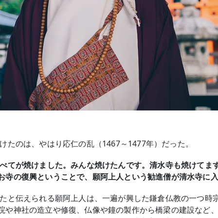
けたのは、やはり応仁の乱（1467～1477年）だった。
すべてが焼けました。みんな焼けたんです。清水寺も焼けてま
お寺の復興ということで、願阿上人という勧進僧が清水寺に
れたと伝えられる願阿上人は、一遍が興した鎌倉仏教の一つ時
院や神社の造立や修復、仏像や鐘の製作から橋梁の建設など