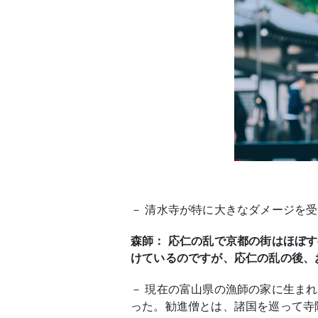
－ 清水寺が特に大きなダメージを受
森師： 応仁の乱で京都の街はほぼ
けているのですが、応仁の乱の後、
－ 現在の富山県の漁師の家に生ま
った。勧進僧とは、諸国を巡って寺