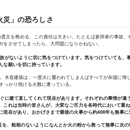
火災」の恐ろしさ
水寺の貫主を務める、この責任は大きい。たとえば参拝者の事故
ガをさせてしまったら、大問題になりかねない。
事故がないように切に気をつけています。気をつけていても、
んな願いを切に持っています。
う。木造建築は、一度火に覆われてしまえばすべてが灰燼に帰し
、すっかり焼ける火難に遭っている。
すぐに建て直してくれて現在があります。それぞれの事情が違
。これは当時の皆さんが、大変なご尽力を各時代において重
に現在があり、おかげさまで最後の火事から約400年も無事に
伽藍を、粗相のないようになんとか火の粉から救って無事に次