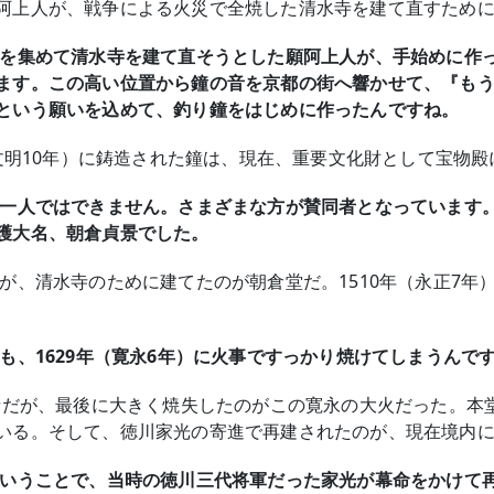
阿上人が、戦争による火災で全焼した清水寺を建て直すため
附を集めて清水寺を建て直そうとした願阿上人が、手始めに作
ます。この高い位置から鐘の音を京都の街へ響かせて、『も
という願いを込めて、釣り鐘をはじめに作ったんですね。
（文明10年）に鋳造された鐘は、現在、重要文化財として宝物
も一人ではできません。さまざまな方が賛同者となっています
護大名、朝倉貞景でした。
が、清水寺のために建てたのが朝倉堂だ。1510年（永正7年
も、1629年（寛永6年）に火事ですっかり焼けてしまうんで
水寺だが、最後に大きく焼失したのがこの寛永の大火だった。本
いる。そして、徳川家光の寄進で再建されたのが、現在境内
ということで、当時の徳川三代将軍だった家光が幕命をかけて