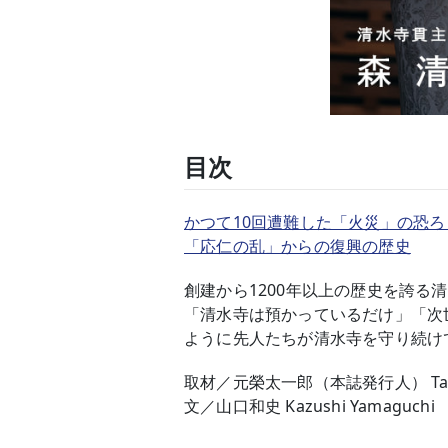
目次
かつて10回遭難した「火災」の恐ろ
「応仁の乱」からの復興の歴史
創建から1200年以上の歴史を誇る
「清水寺は預かっているだけ」「次
ように先人たちが清水寺を守り続け
取材／元榮太一郎（本誌発行人） Taichi
文／山口和史 Kazushi Yamaguchi