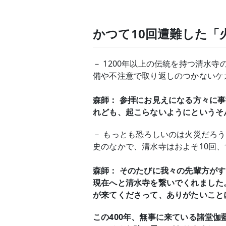
かつて10回遭難した「
－ 1200年以上の伝統を持つ清
備や不注意で取り返しのつかないケ
森師： 参拝にお見えになる方々に
れども、起こらないようにというそ
－ もっとも恐ろしいのは火災だろ
史のなかで、清水寺はおよそ10回
森師： そのたびに我々の先輩方が
現在へと清水寺を繋いでくれました
が来てくださって、ありがたいこと
この400年、無事に来ている諸堂