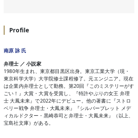
Profile
南原 詠 氏
弁理士 ／ 小説家
1980年生まれ、東京都目黒区出身。東京工業大学（現・
東京科学大学）大学院修士課程修了。元エンジニア。現在
は企業内弁理士として勤務。第20回『このミステリーがす
ごい！』大賞・大賞を受賞し、『特許やぶりの女王 弁理
士 大鳳未来』で2022年にデビュー。他の著書に『ストロ
ベリー戦争 弁理士・大鳳未来』『シルバーブレット メデ
ィカルドクター・黒崎恭司と弁理士・大鳳未来』（以上、
宝島社文庫）がある。