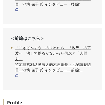
員 池坊 保子 氏 インタビュー（後編）
＜前編はこちら＞
「ごきげんよう」の世界から、「政界」の荒
波へ 決して揺るがなかった信念と「人間
力」
特定非営利活動法人萌木理事長・元衆議院議
員 池坊 保子 氏 インタビュー（前編）
Profile