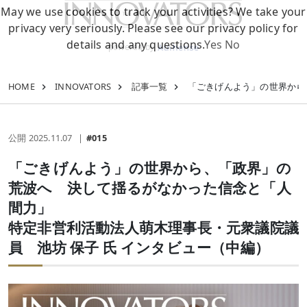
May we use cookies to track your activities? We take your
privacy very seriously. Please see our privacy policy for
details and any questions.
Yes
No
powered by
HOME
INNOVATORS
記事一覧
「ごきげんよう」の世界から
公開 2025.11.07
#015
「ごきげんよう」の世界から、「政界」の
荒波へ 決して揺るがなかった信念と「人
間力」
特定非営利活動法人萌木理事長・元衆議院議
員 池坊 保子 氏 インタビュー（中編）