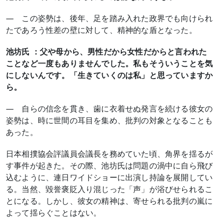
― この姿勢は、後年、足を踏み入れた政界でも向けられ
たであろう性差の壁に対して、精神的な盾となった。
池坊氏 ：父や母から、男性だから女性だからと言われた
ことなど一度もありませんでした。私もそういうことを気
にしないんです。「生きていくのは私」と思っていますか
ら。
― 自らの信念を貫き、歯に衣着せぬ発言を続ける彼女の
姿勢は、時に世間の耳目を集め、批判の対象となることも
あった。
日本相撲協会評議員会議長を務めていた頃、角界を揺るが
す事件が起きた。その際、池坊氏は問題の渦中に自ら飛び
込むように、連日ワイドショーに出演し持論を展開してい
る。当然、毀誉褒貶入り混じった「声」が浴びせられるこ
とになる。しかし、彼女の精神は、寄せられる批判の嵐に
よって揺らぐことはない。