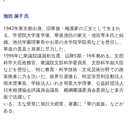
池坊 保子 氏
1942年東京都出身。旧華族・梅溪家の三女として生まれ
る。学習院大学進学後、華道池坊の家元・池坊専永氏と結
婚。池坊学園理事長やお茶の水学院学院長などを歴任し、
華道の普及と発展に尽力した。
1996年に衆議院議員初当選、以降5期・16年務める。文部
科学大臣政務官、衆議院文部科学委員長、文部科学副大臣
などを歴任し、特に教育・科学技術・文化芸術分野での政
策推進に力を注いだ。政界引退後も、特定非営利活動法人
萌木理事長、学校法人いわき明星大学理事、公益財団法人
日本相撲協会評議員会議長、横綱審議委員会委員など多方
面で活躍して
いる。主な受章に旭日大綬章。著書に『華の血族』などが
ある。