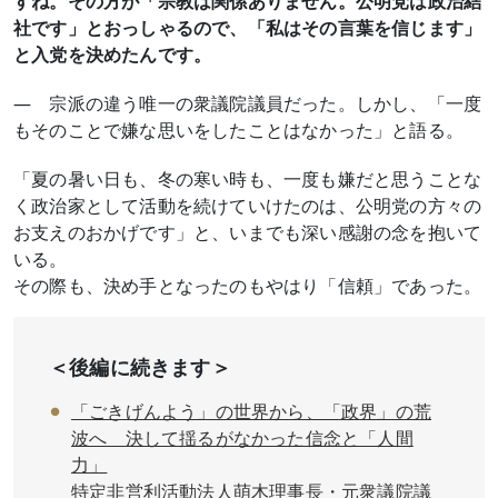
すね。その方が「宗教は関係ありません。公明党は政治結
社です」とおっしゃるので、「私はその言葉を信じます」
と入党を決めたんです。
― 宗派の違う唯一の衆議院議員だった。しかし、「一度
もそのことで嫌な思いをしたことはなかった」と語る。
「夏の暑い日も、冬の寒い時も、一度も嫌だと思うことな
く政治家として活動を続けていけたのは、公明党の方々の
お支えのおかげです」と、いまでも深い感謝の念を抱いて
いる。
その際も、決め手となったのもやはり「信頼」であった。
＜後編に続きます＞
「ごきげんよう」の世界から、「政界」の荒
波へ 決して揺るがなかった信念と「人間
力」
特定非営利活動法人萌木理事長・元衆議院議