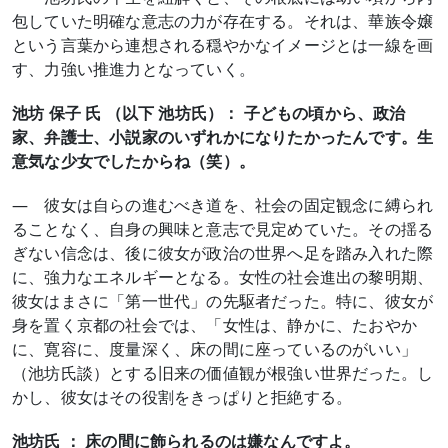
包していた明確な意志の力が存在する。それは、華族令嬢
という言葉から連想される穏やかなイメージとは一線を画
す、力強い推進力となっていく。
池坊 保子 氏 （以下 池坊氏）： 子どもの頃から、政治
家、弁護士、小説家のいずれかになりたかったんです。生
意気な少女でしたからね（笑）。
― 彼女は自らの進むべき道を、社会の固定観念に縛られ
ることなく、自身の興味と意志で見定めていた。その揺る
ぎない信念は、後に彼女が政治の世界へ足を踏み入れた際
に、強力なエネルギーとなる。女性の社会進出の黎明期、
彼女はまさに「第一世代」の先駆者だった。特に、彼女が
身を置く京都の社会では、「女性は、静かに、たおやか
に、寛容に、度量深く、床の間に座っているのがいい」
（池坊氏談）とする旧来の価値観が根強い世界だった。し
かし、彼女はその役割をきっぱりと拒絶する。
池坊氏 ： 床の間に飾られるのは嫌なんですよ。