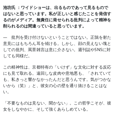
池坊氏 ：ワイドショーは、出るものであって見るもので
はないと思っています。私が正しいと感じたことを発信す
るのがメディア。無責任に発せられる批判によって精神を
削られるのは間違っていると思っています。
― 批判を受け付けないということではない。正鵠を射た
意見にはもちろん耳を傾ける。しかし、顔の見えない塊と
しての批判、罵詈雑言は意に介さない。週刊誌やSNSに対
しても同様だ。
この精神性は、京都特有の「いけず」な文化に対する反応
にも見て取れる。遠回しな皮肉や意地悪も、「されていて
も、私きっと響かなかったんだと思うんです。気がつかな
いから（笑）」と、彼女の心の壁を通り抜けることはな
い。
「不要なものは見ない、聞かない」。この哲学こそが、彼
女をしなやかに、そして強くあらしめている。