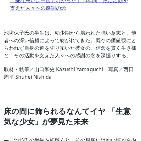
「嫌な思いは一度もなかった」16年間 政治活動を
支えた人々への感謝の念
池坊保子氏の半生は、幼少期から培われた強い意志と、他
者への深い信頼によって紡がれてきた。既存の価値観にと
らわれず自身の道を切り拓いた彼女の、信念を貫く生き様
と、その活動を支えた人々への感謝の念を深掘りする。
取材・執筆／山口和史 Kazushi Yamaguchi 写真／西田
周平 Shuhei Nishida
床の間に飾られるなんてイヤ 「生意
気な少女」が夢見た未来
― 池坊氏の半生を紐解くと、その根底には幼い頃から内