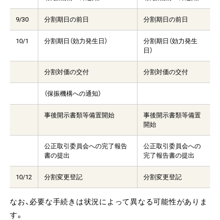
9/30
分割期日の前日
分割期日の前日
10/1
分割期日（効力発生日）
分割期日（効力発生
日）
分割対価の交付
分割対価の交付
（保振機構への通知）
事後開示書類等備置開始
事後開示書類等備置
開始
公正取引委員会への完了報告
公正取引委員会への
書の提出
完了報告書の提出
10/12
分割変更登記
分割変更登記
なお、必要な手続きは状況によって異なる可能性がありま
す。