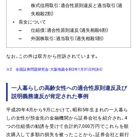
株式信用取引：適合性原則違反と過当取引（過
失相殺2割）
長女について
仕組債：適合性原則違反（過失相殺6割）
外国株取引：過当取引（過失相殺5割）
なお、この件は双方から控訴されています。
※2 全国証券問題研究会：大阪地裁令和2年1月31日判決
一人暮らしの高齢女性への適合性原則違反及び
説明義務違反が肯定された事例
平成20年4月から9月にかけて、昭和5年生まれの一人暮ら
しの女性が預金先の金融機関から証券会社を紹介され、4
つの仕組債の勧誘を受けて合計約7,000万円でこれらを順
次購入して多額の損失を被ったことから、証券会社と銀行