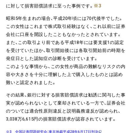
※3
に対して損害賠償請求に至った事例です。
昭和5年生まれの場合、平成20年頃には70代後半でした。
この女性はこれまで株式取引経験はなく、これ以前に証券
会社に口座を開設したこともなかったとされています。
また、この取引より前である平成18年には要支援1の認定
を受けていたほか、取引開始後には各取引開始前の時期を
発症日とした認知症の診断を受けています。
このような事情から、この女性が商品の難解なリスクの内
容や大きさを十分に理解した上で購入したものとは認め
難いと認定されました。
その結果、銀行に対する損害賠償請求は勧誘に関与した事
実が認められないとして棄却されている一方で、証券会社
のついては適合性原則違反と説明義務違反が認められ、
3,038万6,615円の損害賠償請求が認容されています。
※3 全国証券問題研究会：東京地裁平成28年6月17日判決