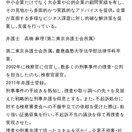
中小企業だけでなく大企業や公的企業の顧問実績を有し、
その見地から多面的かつ実践的なアドバイスを提供。企業
が直面する多様なビジネス課題に対し的確な解決策を提
案し、支援を行っている。
弁護士 高橋 麻理（第二東京弁護士会所属）
第二東京弁護士会所属。慶應義塾大学法学部法律学科卒
業。
2002年に検察官に任官し、数多くの刑事事件の捜査・公判
を担当したのち、検察官退官。
2011年弁護士登録。
刑事事件の手続きを熟知し、捜査や取り調べの先々を見据
えた戦略的な刑事弁護を得意とする。また、不起訴処分に
対する検察審査会への不服申立ての依頼を受けた際は、粘
り強い証拠収集を行い、不起訴不当の議決を得て再捜査を
実現させた。
捜査や刑事弁護で培ったスキルを活かし、企業不祥事・社