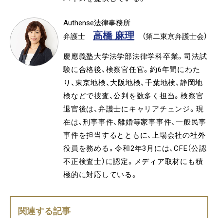
Authense法律事務所
高橋 麻理
弁護士
（第二東京弁護士会）
慶應義塾大学法学部法律学科卒業。司法試
験に合格後、検察官任官。約6年間にわた
り、東京地検、大阪地検、千葉地検、静岡地
検などで捜査、公判を数多く担当。検察官
退官後は、弁護士にキャリアチェンジ。現
在は、刑事事件、離婚等家事事件、一般民事
事件を担当するとともに、上場会社の社外
役員を務める。令和2年3月には、CFE（公認
不正検査士）に認定。メディア取材にも積
極的に対応している。
関連する記事