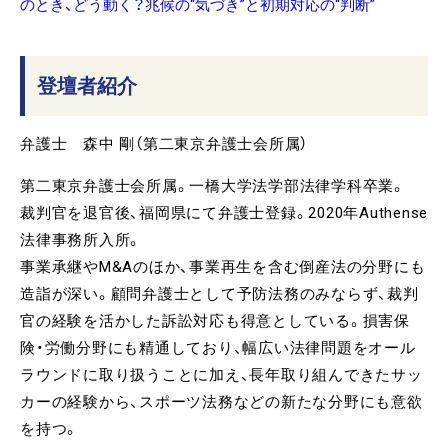
のとき、どう動く？兆候の“気づき”と初期対応の“判断”
登壇者紹介
弁護士 森中 剛（第二東京弁護士会所属）
第二東京弁護士会所属。一橋大学法学部法律学科卒業。
裁判官を退官後、福岡県にて弁護士登録。2020年Authense
法律事務所入所。
事業承継やM&Aのほか、事業再生を含む倒産法の分野にも
造詣が深い。顧問弁護士として予防法務のみならず、裁判
官の経験を活かした訴訟対応も得意としている。損害保
険・労働分野にも精通しており、幅広い法律問題をオール
ラウンドに取り扱うことに加え、長年取り組んできたサッ
カーの経験から、スポーツ法務などの新たな分野にも意欲
を持つ。