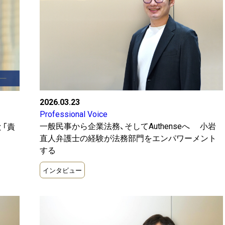
s
Legal Trend
Profess
2025
契約書
2026
知財
競争法
解決事
2026.03.23
Professional Voice
一般民事から企業法務、そしてAuthenseへ 小岩
と「責
直人弁護士の経験が法務部門をエンパワーメント
する
インタビュー