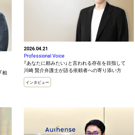
2026.04.21
Professional Voice
「あなたに頼みたい」と言われる存在を目指して
複数選択可。
すべて
川崎 賢介弁護士が語る依頼者への寄り添い方
「相
インタビュー
ガバナンス
コンプ
複数選択可。
すべて
ート
その他
デジタ
複数選択可。
すべて
2021
会社法
2022
個人情