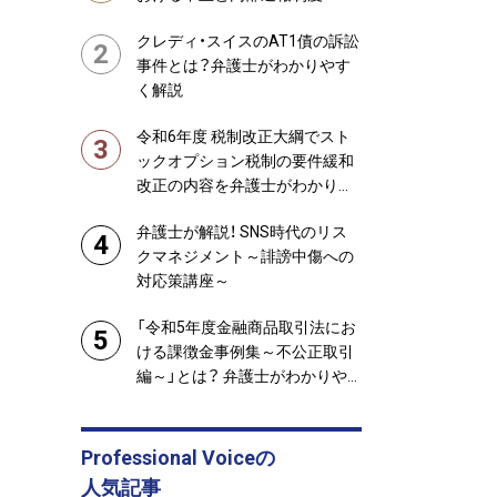
クレディ・スイスのAT1債の訴訟
2
事件とは？弁護士がわかりやす
く解説
令和6年度 税制改正大綱でスト
3
ックオプション税制の要件緩和
改正の内容を弁護士がわかりや
すく解説
弁護士が解説！ SNS時代のリス
4
条件をクリアする
クマネジメント～誹謗中傷への
対応策講座～
ライアンス
「令和5年度金融商品取引法にお
5
ける課徴金事例集～不公正取引
編～」とは？ 弁護士がわかりや
条件をクリアする
ル
すく解説します
条件をクリアする
Professional Voiceの
報保護法
2023
人気記事