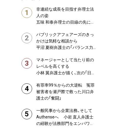
ional Voice
非連続な成長を目指す弁理士法
1
人の姿
五味 和泰弁理士の目線の先にあ
例
るものは
パブリックアフェアーズのきっ
2
かけは気軽な相談から
平沼 夏樹弁護士の「バランス力」
が日本を変える
マネージャーとして当たり前の
3
レベルを高くする
小林 翼弁護士が描く、次の「日本
一」
有罪率99％からの大逆転 冤罪
4
被害者を瀬戸際で救った川口弁
護士の「奮闘」
一般民事から企業法務、そして
5
Authenseへ 小岩 直人弁護士
の経験が法務部門をエンパワー
メントする