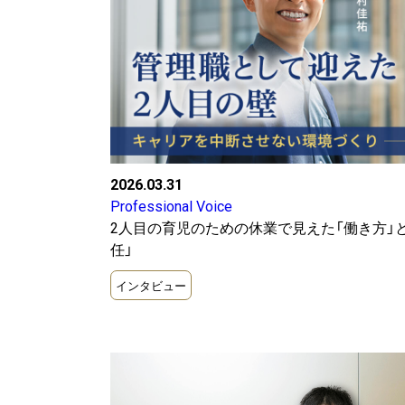
BusinessTopic
労務
2024
税務
訴訟
2026.03.31
Professional Voice
2人目の育児のための休業で見えた「働き方」
任」
インタビュー