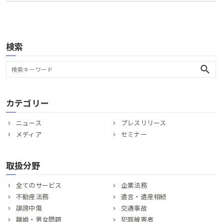
検索
search
カテゴリー
ニュース
プレスリリース
メディア
セミナー
取扱分野
全てのサービス
企業法務
不動産法務
遺言・遺産相続
誹謗中傷
交通事故
離婚・男女問題
犯罪被害者