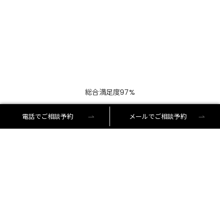
総合満足度97%
電話でご相談予約
メールでご相談予約
多くのお客様から「結果に満足した」のご回答をい
ただくとともに、以下のようなお声も頂戴しており
ます。
実際にいただいたお客様からのコメント
・1時間の無料相談にも関わらず丁寧に相談に乗ってくれました。
・説明がとてもクリアでわかりやすかったです。