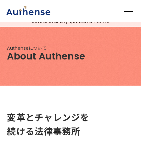
May we use cookies to track your activities? We take your
privacy very seriously. Please see our privacy policy for
details and any questions.
Yes
No
Authenseについて
About Authense
変革とチャレンジを
続ける法律事務所