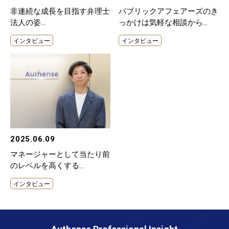
非連続な成長を目指す弁理士
パブリックアフェアーズのき
法人の姿
っかけは気軽な相談から
五味 和泰弁理士の目線の先
平沼 夏樹弁護士の「バランス
インタビュー
インタビュー
にあるものは
力」が日本を変える
2025.06.09
マネージャーとして当たり前
のレベルを高くする
小林 翼弁護士が描く、次の
インタビュー
「日本一」