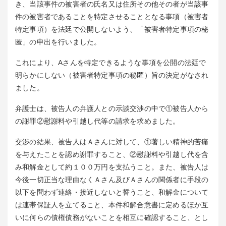
き、当該事件の被害者の氏名又は住所その他その者が当該事
件の被害者であることを特定させることとなる事項（被害者
特定事項）を法廷で公開しないよう、「被害者特定事項の秘
匿」の申出を行いました。
これにより、Aさんを特定できるような事項を公開の法廷で
明らかにしない（被害者特定事項の秘匿）旨の決定がなされ
ました。
弁護士は、被告人の弁護人との示談交渉の中で①被告人から
の謝罪②慰謝料や引越し代等の請求を求めました。
交渉の結果、被告人はＡさんに対して、①著しい精神的苦痛
を与えたことを認め謝罪すること、②慰謝料や引越し代を含
み和解金として約１００万円を支払うこと。また、被告人は
今後一切正当な理由なくＡさん及びＡさんの関係者に手段の
以下を問わず連絡・接近しないと誓うこと、和解金について
は連帯保証人を立てること、本件和解合意書に定めるほか互
いに何らの債権債務がないことを相互に確認すること、とし