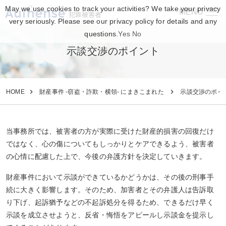
May we use cookies to track your activities? We take your privacy
MENU
犯罪被害者
very seriously. Please see our privacy policy for details and any
questions.
Yes
No
示談交渉のポイント
HOME
財産事件 -窃盗・詐欺・横領- にまきこまれた
示談交渉のポイ
当事務所では、被害者の方が実際に受けた財産的損害の回復だけ
ではなく、心の傷についてもしっかりとケアできるよう、被害者
の心情に配慮した上で、今後の弁護方針を決定していきます。
財産事件において示談ができているかどうかは、その後の刑事手
続に大きく影響します。そのため、加害者とその弁護人は告訴取
り下げ、起訴猶予などの不起訴処分を得るため、できるだけ早く
示談を成立させようと、反省・悔悟をアピールし示談金を提示し