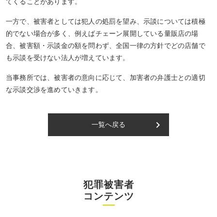
てくることがあります。
一方で、被害者としては犯人の処罰を望み、示談については積極
的でない場合が多く、例えばチェーン展開している量販店の場
合、被害額・示談金の額を問わず、全国一律の方針でどの店舗で
も示談を受けない法人が増えています。
当事務所では、被害者の意向に応じて、加害者の弁護士との適切
な示談交渉を進めていきます。
keyboard_arrow_right
一覧へ戻る
犯罪被害者
コンテンツ