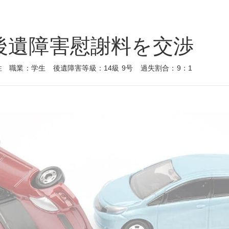
後遺障害慰謝料を交渉
性
職業：学生
後遺障害等級：14級 9号
過失割合：9：1