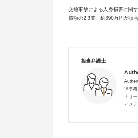
交通事故による人身損害に関
償額の2.3倍、約390万円が
担当弁護士
Au
Aut
律事務
士サー
＜メデ