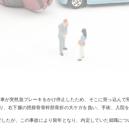
る車が突然急ブレーキをかけ停止したため、そこに突っ込んで
り、右下腿の脛腓骨骨幹部骨折の大ケガを負い、手術、入院
でしたが、この事故により留年となり、内定していた就職につ