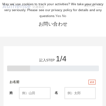
May we use cookies to track your activities? We take your privacy
MENU
交通事故
very seriously. Please see our privacy policy for details and any
questions.
Yes
No
お問い合わせ
1
/
4
記入STEP
お名前
必須
姓
名