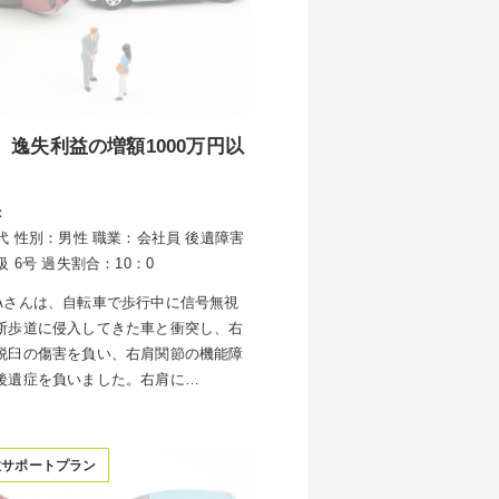
、逸失利益の増額1000万円以
：
代
性別：男性
職業：会社員
後遺障害
級 6号
過失割合：10：0
Aさんは、自転車で歩行中に信号無視
断歩道に侵入してきた車と衝突し、右
脱臼の傷害を負い、右肩関節の機能障
後遺症を負いました。右肩に…
故サポートプラン