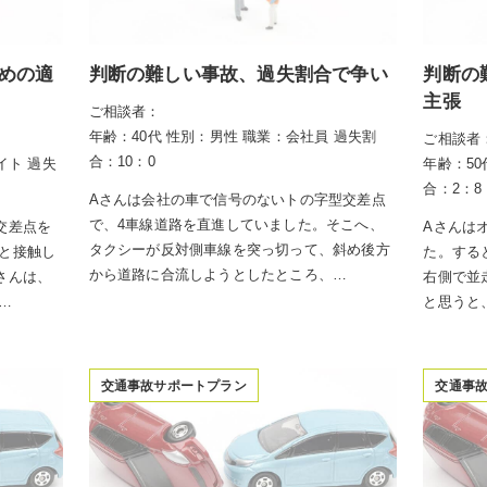
めの適
判断の難しい事故、過失割合で争い
判断の
主張
ご相談者：
年齢：40代
性別：男性
職業：会社員
過失割
ご相談者
合：10：0
イト
過失
年齢：50
合：2：8
Aさんは会社の車で信号のないトの字型交差点
で、4車線道路を直進していました。そこへ、
交差点を
Aさんは
タクシーが反対側車線を突っ切って、斜め後方
と接触し
た。する
から道路に合流しようとしたところ、…
さんは、
右側で並
…
と思うと
交通事故サポートプラン
交通事