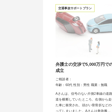
交通事故サポートプラン
弁護士の交渉で5,000万円で
成立
ご相談者：
年齢：60代
性別：男性
職業：無職
Aさんは、信号のない片側2車線の道
道を横断していたところ、右側から走
た車に衝突され、頭がい骨骨折などの
ってしまいました。Aさんは救急搬…