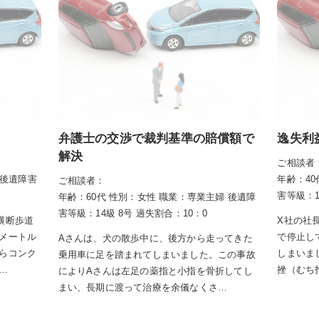
弁護士の交渉で裁判基準の賠償額で
逸失利
解決
ご相談者
後遺障害
年齢：40
ご相談者：
害等級：1
年齢：60代
性別：女性
職業：専業主婦
後遺障
害等級：14級 8号
過失割合：10：0
横断歩道
X社の社
メートル
で停止し
Aさんは、犬の散歩中に、後方から走ってきた
らコンク
しまいま
乗用車に足を踏まれてしまいました。この事故
…
挫（むち
によりAさんは左足の薬指と小指を骨折してし
まい、長期に渡って治療を余儀なくさ…