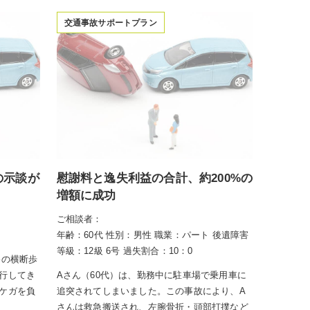
交通事故サポートプラン
の示談が
慰謝料と逸失利益の合計、約200%の
増額に成功
ご相談者：
年齢：60代
性別：男性
職業：パート
後遺障害
等級：12級 6号
過失割合：10：0
路の横断歩
行してき
Aさん（60代）は、勤務中に駐車場で乗用車に
ケガを負
追突されてしまいました。この事故により、A
さんは救急搬送され、左腕骨折・頭部打撲など