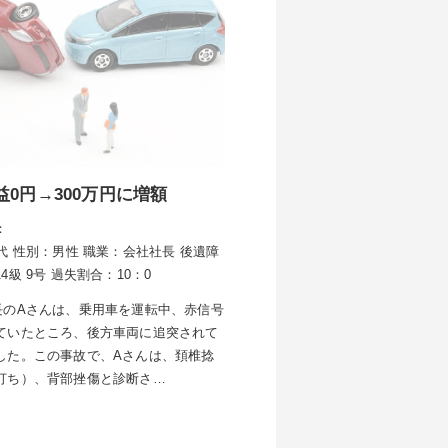
益0円→300万円に増額
：
代
性別：男性
職業：会社社長
後遺障
4級 9号
過失割合：10：0
長のAさんは、乗用車を運転中、赤信号
ていたところ、後方車両に追突されて
した。この事故で、Aさんは、頚椎捻
打ち）、背部挫傷と診断さ…