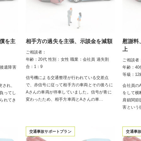
償を主
相手方の過失を主張、示談金を減額
慰謝料
上
ご相談者：
年齢：20代
性別：女性
職業：会社員
過失割
ご相談者
合：1：9
後遺障害
年齢：40
等級：12
信号機による交通整理が行われている交差点
で、赤信号に従って相手方の車両とその後ろに
突され、
会社員の
Aさんの車両が停車していました。信号が青に
負ってし
をして横
変わったため、相手方車両とAさんの車…
られてき
肩鎖関節
害という
交通事故サポートプラン
交通事