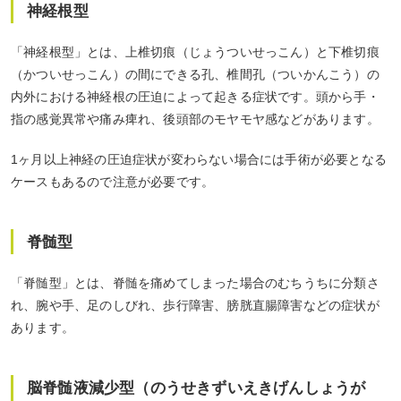
神経根型
「神経根型」とは、上椎切痕（じょうついせっこん）と下椎切痕
（かついせっこん）の間にできる孔、椎間孔（ついかんこう）の
内外における神経根の圧迫によって起きる症状です。頭から手・
指の感覚異常や痛み痺れ、後頭部のモヤモヤ感などがあります。
1ヶ月以上神経の圧迫症状が変わらない場合には手術が必要となる
ケースもあるので注意が必要です。
脊髄型
「脊髄型」とは、脊髄を痛めてしまった場合のむちうちに分類さ
れ、腕や手、足のしびれ、歩行障害、膀胱直腸障害などの症状が
あります。
脳脊髄液減少型（のうせきずいえきげんしょうが