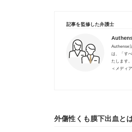
記事を監修した弁護士
Auth
Authe
は、「す
たします
＜メディ
外傷性くも膜下出血と