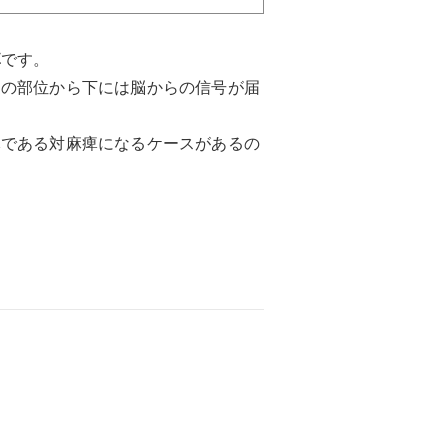
痺
です。
髄の部位から下には脳からの信号が届
痺である対麻痺になるケースがあるの