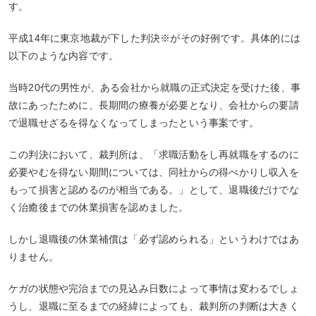
す。
平成14年に東京地裁が下した判決
※
がその好例です。具体的には
以下のような内容です。
当時20代の男性が、ある会社から就職の正式決定を受けた後、事
故にあったために、長期間の療養が必要となり、会社からの要請
で退職せざるを得なくなってしまったという事案です。
この判決において、裁判所は、「求職活動をし再就職をするのに
必要やむを得ない期間については、同社からの得べかりし収入を
もって損害と認めるのが相当である。」として、退職後だけでな
く治癒後までの休業損害を認めました。
しかし退職後の休業補償は「必ず認められる」というわけではあ
りません。
ケガの状態や完治までの見込み日数によって事情は変わるでしょ
うし、退職に至るまでの経緯によっても、裁判所の判断は大きく