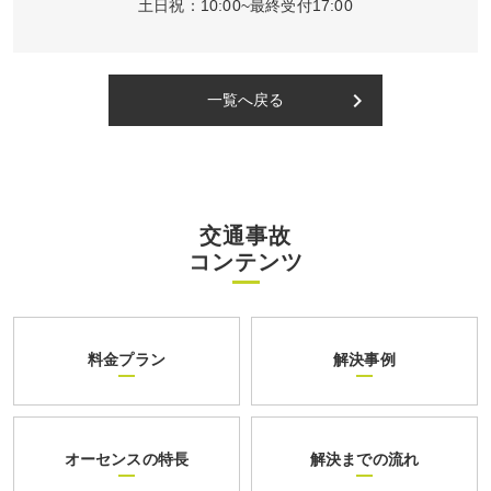
土日祝：10:00~最終受付17:00
keyboard_arrow_right
一覧へ戻る
交通事故
コンテンツ
料金プラン
解決事例
オーセンスの特長
解決までの流れ