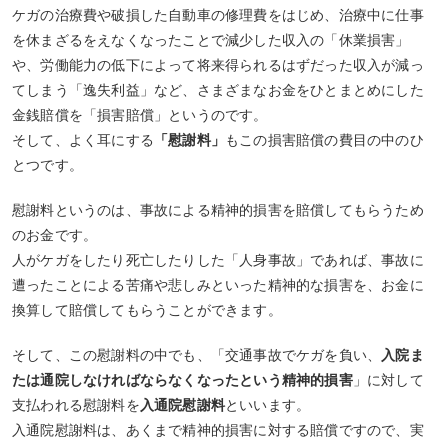
ケガの治療費や破損した自動車の修理費をはじめ、治療中に仕事
を休まざるをえなくなったことで減少した収入の「休業損害」
や、労働能力の低下によって将来得られるはずだった収入が減っ
てしまう「逸失利益」など、さまざまなお金をひとまとめにした
金銭賠償を「損害賠償」というのです。
そして、よく耳にする
「慰謝料」
もこの損害賠償の費目の中のひ
とつです。
慰謝料というのは、事故による精神的損害を賠償してもらうため
のお金です。
人がケガをしたり死亡したりした「人身事故」であれば、事故に
遭ったことによる苦痛や悲しみといった精神的な損害を、お金に
換算して賠償してもらうことができます。
そして、この慰謝料の中でも、「交通事故でケガを負い、
入院ま
たは通院しなければならなくなったという精神的損害
」に対して
支払われる慰謝料を
入通院慰謝料
といいます。
入通院慰謝料は、あくまで精神的損害に対する賠償ですので、実