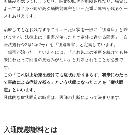
も痛みが残ってしまったり、関節の動きが制限されたり、場合に
よっては半身不随や高次脳機能障害といった重い障害が残るケー
スもありえます。
治療してもなお残存するこういった症状を一般に「後遺症」と呼
びますが、法律上は「傷害が治ったとき身体に存する障害」（自
賠法施行令2条1項2号）を「後遺障害」と定義しています。
「傷害が治った」といえるには、「これ以上の治療を続けても将
来にわたって回復の見込みがない」と判断されることが必要で
す。
この
「これ以上治療を続けても症状は治りきらず、将来にわたっ
て事故による症状が残る」という状態になったことを「症状固
定」といいます。
具体的な症状固定の時期は、医師の判断によって決まります。
入通院慰謝料とは