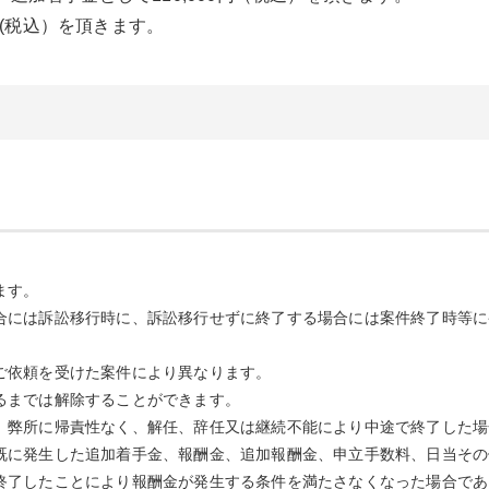
0円(税込）を頂きます。
。
ます。
合には訴訟移行時に、訴訟移行せずに終了する場合には案件終了時等に
ご依頼を受けた案件により異なります。
るまでは解除することができます。
、弊所に帰責性なく、解任、辞任又は継続不能により中途で終了した場
既に発生した追加着手金、報酬金、追加報酬金、申立手数料、日当その
了したことにより報酬金が発生する条件を満たさなくなった場合であって