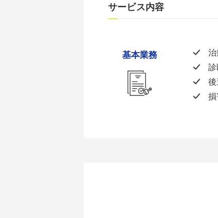
サービス内容
治
基本業務
診
後
損