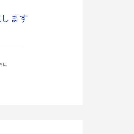
致します
お伝