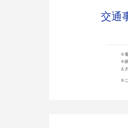
交通
※
※
え
※