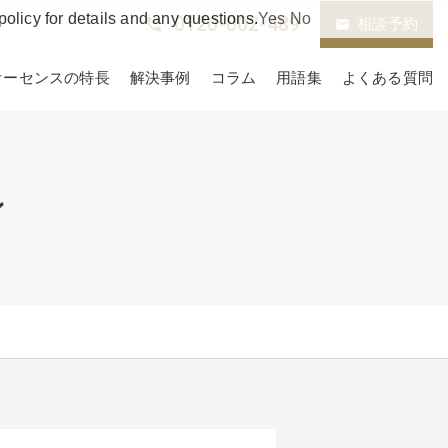
policy for details and any questions.
Yes
No
0120-002-489
phone_in_talk
相談予約
email
オーセンスの特長
解決事例
コラム
用語集
よくある質問
ン