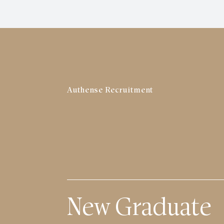
Authense Recruitment
New Graduate