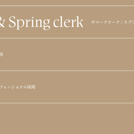
&
Spring clerk
サマークラーク / ス
用
フェッショナル採用