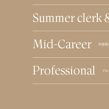
Summer clerk 
Mid-Career
中途採
Professional
プロ