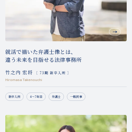
就活で描いた弁護士像とは、
違う未来を目指せる法律事務所
竹之内 宏将
［ 73期 新卒入所 ］
Hiromasa Takenouchi
新卒入所
4〜7年目
弁護士
一般民事