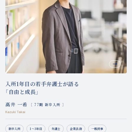
入所1年目の若手弁護士が語る
「自由と成長」
高井 一希
［ 77期 新卒入所 ］
Kazuki Takai
新卒入所
1〜3年目
弁護士
企業法務
一般民事