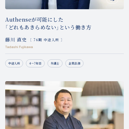
Authenseが可能にした
「どれもあきらめない」という働き方
藤川 直史
［ 76期 中途入所 ］
Tadashi Fujikawa
中途入所
4〜7年目
弁護士
企業法務