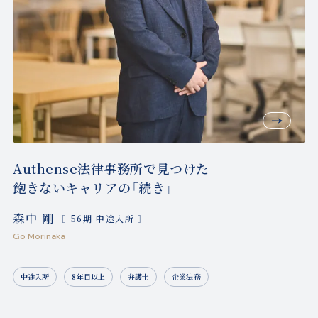
Authense法律事務所で見つけた
飽きないキャリアの「続き」
森中 剛
［ 56期 中途入所 ］
Go Morinaka
中途入所
8年目以上
弁護士
企業法務