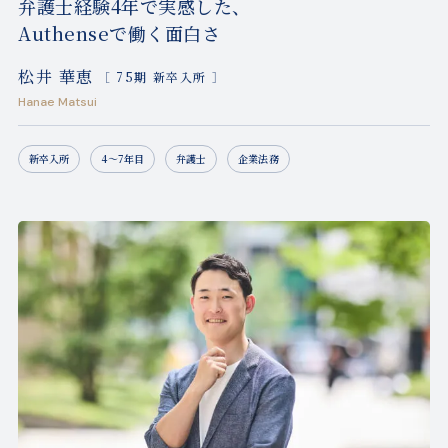
弁護士経験4年で実感した、
Authenseで働く面白さ
松井 華恵
［ 75期 新卒入所 ］
Hanae Matsui
新卒入所
4〜7年目
弁護士
企業法務