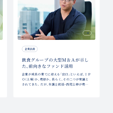
企業法務
飲食グループの大型Ｍ＆Ａが示し
た、前向きなファンド活用
企業が成長の果てに迎える「出口」といえば、ＩＰ
Ｏ（上場）か、売却か。長らく、その二つが常識と
されてきた。だが、弁護士統括・西尾公伸が売り
手側の法務を担った、ある国内大手飲食グループ
のＭ＆Ａは、その常識を軽やかに飛び越えてい
た。