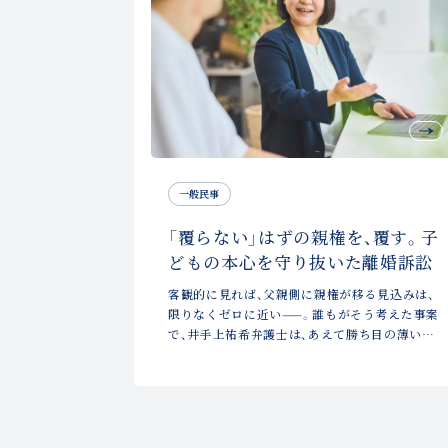
一般民事
「覆らない」はずの親権を、覆す。子
どもの本心を守り抜いた離婚訴訟
客観的に見れば、父親側に親権が移る見込みは、
限りなくゼロに近い——。誰もがそう考えた事案
で、井手上祐希弁護士は、あえて勝ち目の薄い一
手に踏み込んだ。離婚問題に注力するこの弁護
士は、何を考え、どう闘ったのか。ひとつの解決
事例から、その流儀をひもとく。