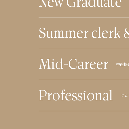
New Graduate
Summer clerk 
Mid-Career
中途採
Professional
プロ