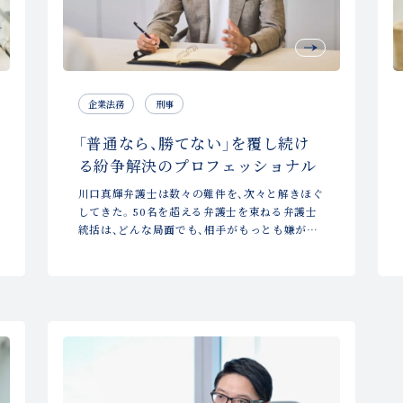
企業法務
刑事
「普通なら、勝てない」を覆し続け
る紛争解決のプロフェッショナル
川口真輝弁護士は数々の難件を、次々と解きほぐ
してきた。50名を超える弁護士を束ねる弁護士
統括は、どんな局面でも、相手がもっとも嫌がる
一手を冷静に見つけ出す。そのどれもが、「普通
なら、勝てない」と言われた事件だった。三つの
解決事例から、その流儀をひもとく。