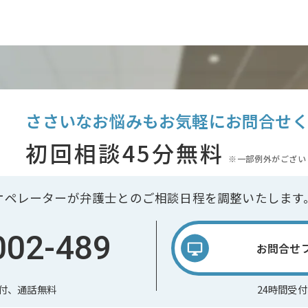
ささいなお悩みもお気軽に
お問合せ
初回相談45分無料
※一部例外がござい
オペレーターが弁護士との
ご相談日程を調整いたします
002-489
お問合せ
受付、通話無料
24時間受