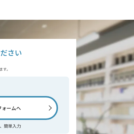
ください
ます。
。
フォームへ
付、簡単入力