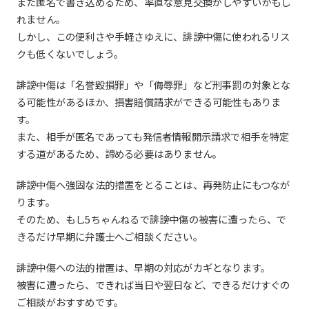
また匿名で書き込めるため、率直な意見交換がしやすいかもし
れません。
しかし、この便利さや手軽さゆえに、誹謗中傷に使われるリス
クも低くないでしょう。
誹謗中傷は「名誉毀損罪」や「侮辱罪」など刑事罰の対象とな
る可能性があるほか、損害賠償請求ができる可能性もありま
す。
また、相手が匿名であっても発信者情報開示請求で相手を特定
する道があるため、諦める必要はありません。
誹謗中傷へ強固な法的措置をとることは、再発防止にもつなが
ります。
そのため、もし5ちゃんねるで誹謗中傷の被害に遭ったら、で
きるだけ早期に弁護士へご相談ください。
誹謗中傷への法的措置は、早期の対応がカギとなります。
被害に遭ったら、できれば当日や翌日など、できるだけすぐの
ご相談がおすすめです。