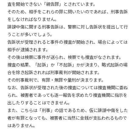
査を開始できない「親告罪」とされています。
そのため、相手をこれらの罪に問いたいのであれば、刑事告訴
をしなければなりません。
誹謗中傷に関する刑事告訴は、警察に対し告訴状を提出して行
うことが多いでしょう。
告訴状が受理されると事件の捜査が開始され、場合によっては
相手が逮捕されます。
その後は検察に事件が送られ、検察でも捜査がなされます。
捜査の結果、「起訴」か「不起訴」かが決まり、略式起訴の場
合を除き起訴されれば刑事裁判が開始されます。
その刑事裁判で、有罪・無罪や量刑が決まります。
なお、告訴状が受理された後の捜査については捜査機関に委ね
られ、被害者であっても逐一報告を求めたり捜査機関に指示を
出したりすることはできません。
また、こちらは「刑事」の話であるため、仮に誹謗中傷をした
者が有罪となっても、被害者に当然に金銭が支払われるもので
はありません。