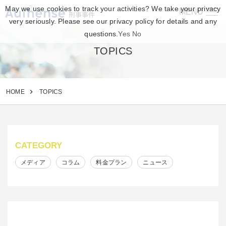
May we use cookies to track your activities? We take your privacy
MENU
刑事事件
very seriously. Please see our privacy policy for details and any
questions.
Yes
No
TOPICS
HOME
TOPICS
CATEGORY
メディア
コラム
料金プラン
ニュース