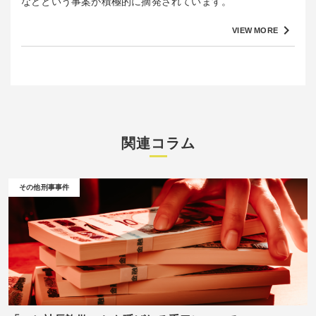
などという事案が積極的に摘発されています。
keyboard_arrow_right
VIEW MORE
関連コラム
その他刑事事件