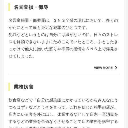
名誉棄損・侮辱
名誉棄損罪・侮辱罪は、ＳＮＳ全盛の現代において、多くの
かたにとって最も身近な犯罪のひとつです。
犯罪などというものは自分には縁がないのに、日々のストレ
スを解消できないままにためこんでいたところ、ふとしたき
っかけで他人に抱いた怒りや不満の感情をＳＮＳ上で爆発さ
せてしまった。
keyboard_arrow_right
VIEW MORE
業務妨害
飲食店などで「自分は感染症にかかっているからみんなにう
つるはず」などとうそを言って、これを信じた相手の店が、
店内にいる客を外に出し、休業するなどして店内一斉消毒を
するなどの業務を余儀なくさせることで店の業務を妨害する