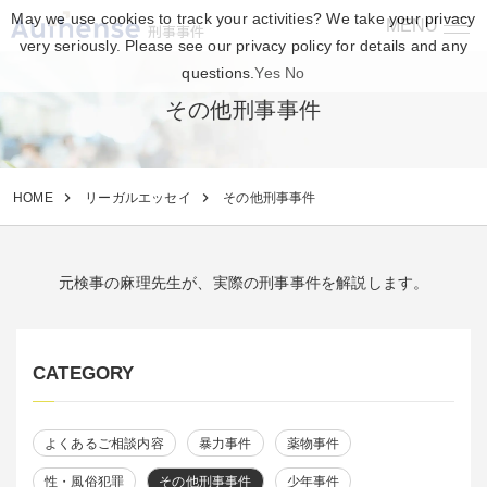
May we use cookies to track your activities? We take your privacy
MENU
刑事事件
very seriously. Please see our privacy policy for details and any
questions.
Yes
No
その他刑事事件
HOME
リーガルエッセイ
その他刑事事件
元検事の麻理先生が、実際の刑事事件を解説します。
CATEGORY
よくあるご相談内容
暴力事件
薬物事件
性・風俗犯罪
その他刑事事件
少年事件